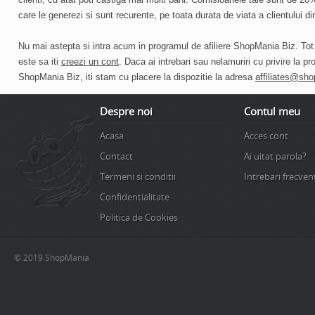
care le generezi
si sunt
recurente
,
pe toata durata de viata a clientului
dir
Nu mai astepta si
intra acum in programul de afiliere ShopMania Biz
. Tot
este sa iti
creezi un cont
. Daca ai intrebari sau nelamuriri cu privire la pr
ShopMania Biz, iti stam cu placere la dispozitie la adresa
affiliates@sh
Despre noi
Contul meu
Acasa
Acces cont
Contact
Ai uitat parola?
Termeni si conditii
Intrebari frecven
Confidentialitate
Politica de Cookies
© 2019 ShopMania