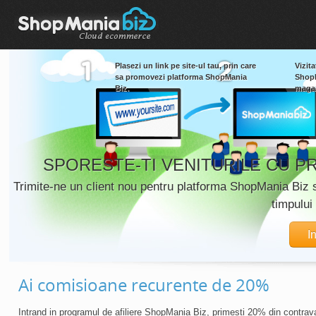
Plasezi un link pe site-ul tau, prin care
Vizita
sa promovezi platforma ShopMania
ShopM
Biz.
magaz
SPORESTE-TI VENITURILE CU P
Trimite-ne un client nou pentru platforma ShopMania Biz 
timpului 
I
Ai comisioane recurente de 20%
Intrand in programul de afiliere ShopMania Biz,
primesti 20%
din contrava