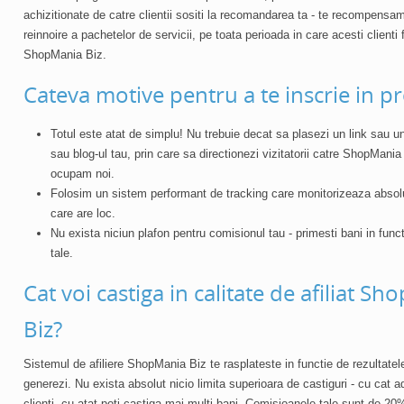
achizitionate de catre clientii sositi la recomandarea ta -
te recompensam 
reinnoire a pachetelor de servicii
, pe
toata perioada
in care acesti clienti 
ShopMania Biz.
Cateva motive pentru a te inscrie in 
Totul este atat de
simplu
! Nu trebuie decat sa
plasezi un link sau u
sau blog-ul tau
, prin care sa directionezi vizitatorii catre ShopMania
ocupam noi.
Folosim un
sistem performant de tracking
care monitorizeaza absolu
care are loc.
Nu exista
niciun plafon pentru comisionul tau
- primesti bani in funct
tale.
Cat voi castiga in calitate de afiliat S
Biz?
Sistemul de afiliere ShopMania Biz
te rasplateste in functie de rezultatel
generezi. Nu exista absolut
nicio limita superioara de castiguri
- cu cat a
clienti, cu atat poti castiga mai multi bani. Comisioanele tale sunt de
20%