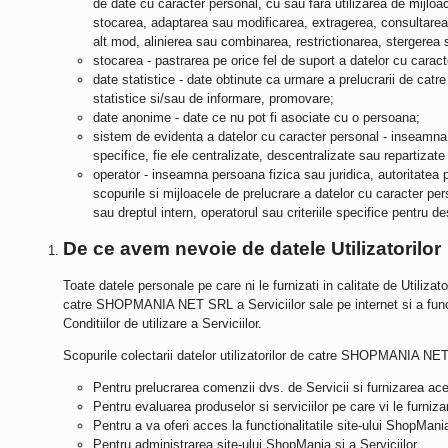
de date cu caracter personal, cu sau fara utilizarea de mijloa
stocarea, adaptarea sau modificarea, extragerea, consultarea, 
alt mod, alinierea sau combinarea, restrictionarea, stergerea 
stocarea - pastrarea pe orice fel de suport a datelor cu caract
date statistice - date obtinute ca urmare a prelucrarii de catr
statistice si/sau de informare, promovare;
date anonime - date ce nu pot fi asociate cu o persoana;
sistem de evidenta a datelor cu caracter personal - inseamna o
specifice, fie ele centralizate, descentralizate sau repartizate
operator - inseamna persoana fizica sau juridica, autoritatea 
scopurile si mijloacele de prelucrare a datelor cu caracter pers
sau dreptul intern, operatorul sau criteriile specifice pentru d
De ce avem nevoie de datele Utilizatorilor
Toate datele personale pe care ni le furnizati in calitate de Utilizat
catre
SHOPMANIA NET SRL
a Serviciilor sale pe internet si a fu
Conditiilor de utilizare a Serviciilor.
Scopurile colectarii datelor utilizatorilor de catre
SHOPMANIA NET
Pentru prelucrarea comenzii dvs. de Servicii si furnizarea a
Pentru evaluarea produselor si serviciilor pe care vi le furniz
Pentru a va oferi acces la functionalitatile site-ului ShopMania s
Pentru administrarea site-ului ShopMania si a Serviciilor