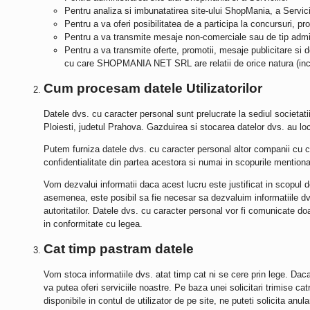
Pentru analiza si imbunatatirea site-ului ShopMania, a Servicii
Pentru a va oferi posibilitatea de a participa la concursuri, pro
Pentru a va transmite mesaje non-comerciale sau de tip administ
Pentru a va transmite oferte, promotii, mesaje publicitare si d
cu care
SHOPMANIA NET SRL
are relatii de orice natura (in
Cum procesam datele Utilizatorilor
Datele dvs. cu caracter personal sunt prelucrate la sediul societati
Ploiesti, judetul Prahova. Gazduirea si stocarea datelor dvs. au loc
Putem furniza datele dvs. cu caracter personal altor companii cu ca
confidentialitate din partea acestora si numai in scopurile mentio
Vom dezvalui informatii daca acest lucru este justificat in scopul d
asemenea, este posibil sa fie necesar sa dezvaluim informatiile dvs
autoritatilor. Datele dvs. cu caracter personal vor fi comunicate 
in conformitate cu legea.
Cat timp pastram datele
Vom stoca informatiile dvs. atat timp cat ni se cere prin lege. Dac
va putea oferi serviciile noastre. Pe baza unei solicitari trimise ca
disponibile in contul de utilizator de pe site, ne puteti solicita anu