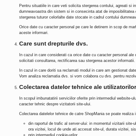
Pentru situatiile in care veti solicita stergerea contului, agreati si
dumneavoastra din sistem si in consecinta atat de imposibilitatea
stergerea tuturor celorlalte date stocate in cadrul contului dumneavo
Orice date cu caracter personal pe care le detinem in scop de mark
aceste informari.
Care sunt drepturile dvs.
In cazul in care considerati ca orice date cu caracter personal ale
solicitati consultarea, rectificarea sau stergerea acestor informati
In cazul in care doriti sa reclamati modul in care am gestionat da
Vom analiza reclamatia dvs. si vom colabora cu dvs. pentru rezol
Colectarea datelor tehnice ale utilizatorilo
In scopul imbunatatirii serviciilor oferite prin intermediul website-ul
caracter tehnic despre vizitatorii site-ului.
Colectarea datelelor tehnice de catre
ShopMania
se poate realiza i
din raportul de trafic al server-ului: in momentul vizitarii site-u
ora vizitei, locul de unde ati accesat site-ul, durata vizitei, s
prin intermediul cookie-urilor