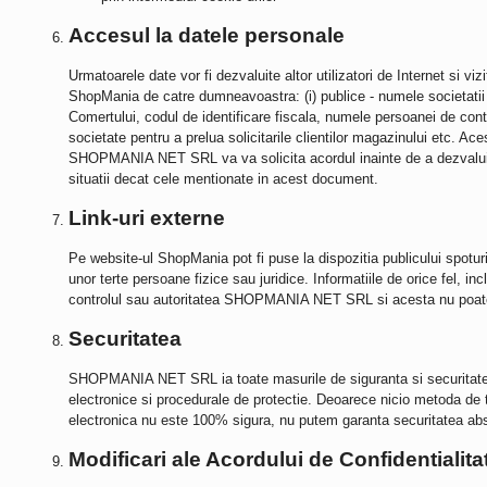
Accesul la datele personale
Urmatoarele date vor fi dezvaluite altor utilizatori de Internet si vizi
ShopMania de catre dumneavoastra: (i) publice - numele societatii 
Comertului, codul de identificare fiscala, numele persoanei de con
societate pentru a prelua solicitarile clientilor magazinului etc. Aces
SHOPMANIA NET SRL
va va solicita acordul inainte de a dezvalui
situatii decat cele mentionate in acest document.
Link-uri externe
Pe website-ul
ShopMania
pot fi puse la dispozitia publicului spotu
unor terte persoane fizice sau juridice. Informatiile de orice fel, in
controlul sau autoritatea
SHOPMANIA NET SRL
si acesta nu poate
Securitatea
SHOPMANIA NET SRL
ia toate masurile de siguranta si securitat
electronice si procedurale de protectie. Deoarece nicio metoda de t
electronica nu este 100% sigura, nu putem garanta securitatea abs
Modificari ale Acordului de Confidentialita