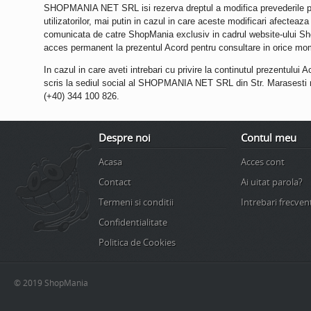
SHOPMANIA NET SRL
isi rezerva dreptul a modifica prevederile p
utilizatorilor, mai putin in cazul in care aceste modificari afecteaza
comunicata de catre ShopMania exclusiv in cadrul website-ului Shop
acces permanent la prezentul Acord pentru consultare in orice momen
In cazul in care aveti intrebari cu privire la continutul prezentulu
scris la sediul social al
SHOPMANIA NET SRL
din Str. Marasesti 
(+40) 344 100 826.
Despre noi
Contul meu
Acasa
Acces cont
Contact
Ai uitat parola?
Termeni si conditii
Intrebari frecven
Confidentialitate
Politica de Cookies
© 2019 ShopMania